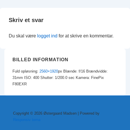
Skriv et svar
Du skal være
logget ind
for at skrive en kommentar.
BILLED INFORMATION
Fuld opløsning:
2560×1920
px
Blænde: f/16
Brændvidde:
31mm
ISO: 400
Shutter: 1/200.0 sec
Kamera: FinePix
F80EXR
Copyright © 2026
Østergaard Madsen
| Powered by
Responsiv tema