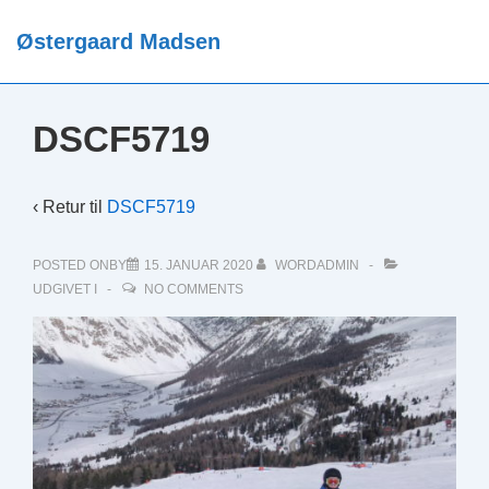
↓
Østergaard Madsen
Hop
ME
til
hovedindhold
DSCF5719
‹ Retur til
DSCF5719
POSTED ONBY
15. JANUAR 2020
WORDADMIN
UDGIVET I
NO COMMENTS