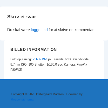
Skriv et svar
Du skal være
logget ind
for at skrive en kommentar.
BILLED INFORMATION
Fuld opløsning:
2560×1920
px
Blænde: f/13
Brændvidde:
8.7mm
ISO: 100
Shutter: 1/180.0 sec
Kamera: FinePix
F80EXR
Copyright © 2026
Østergaard Madsen
| Powered by
Responsiv tema