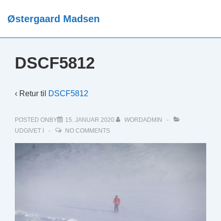
↓
Østergaard Madsen
Hop
ME
til
hovedindhold
DSCF5812
‹ Retur til
DSCF5812
POSTED ONBY
15. JANUAR 2020
WORDADMIN
UDGIVET I
NO COMMENTS