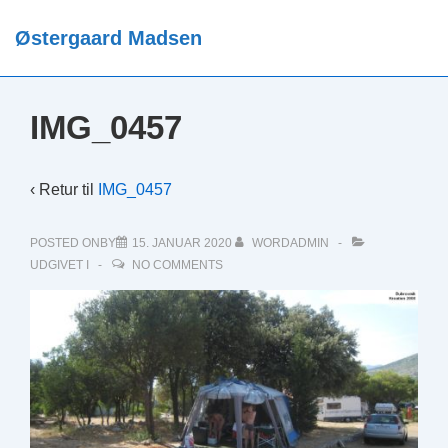
↓
Østergaard Madsen
Hop
ME
til
hovedindhold
IMG_0457
‹ Retur til
IMG_0457
POSTED ONBY
15. JANUAR 2020
WORDADMIN
UDGIVET I
NO COMMENTS