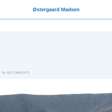
Østergaard Madsen
Main
Ferier
Henrik
Tina
Andreas
Mathias
Navigation
NO COMMENTS