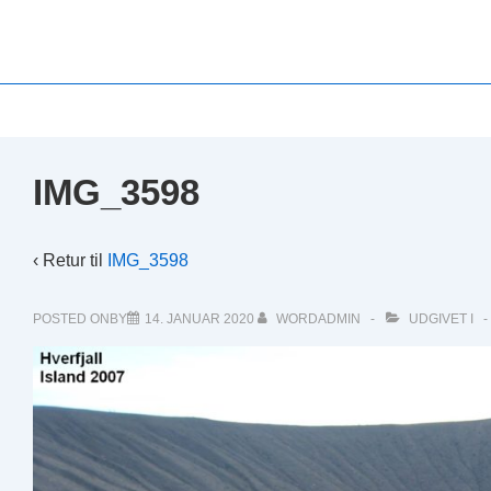
↓
Hop
til
hovedindhold
IMG_3598
‹ Retur til
IMG_3598
POSTED ONBY
14. JANUAR 2020
WORDADMIN
UDGIVET I