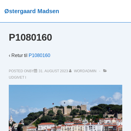
↓
Østergaard Madsen
Hop
ME
til
hovedindhold
P1080160
‹ Retur til
P1080160
POSTED ONBY
31. AUGUST 2023
WORDADMIN
UDGIVET I