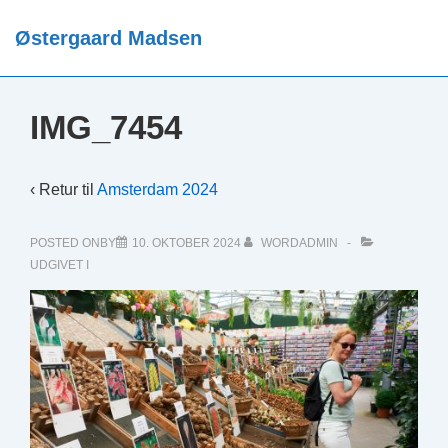
↓
Østergaard Madsen
Hop
ME
til
hovedindhold
IMG_7454
‹ Retur til
Amsterdam 2024
POSTED ONBY
10. OKTOBER 2024
WORDADMIN
UDGIVET I